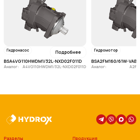
Гидронасос
Гидромотор
Подробнее
BSA4VG110HWDM1/32L-NXD02F011D
BSA2FM160/61W-VAB1
Аналог:
A4VG110HWDM1/32L-NXD02F011D
Аналог:
A2FM
Разделы
Продукция