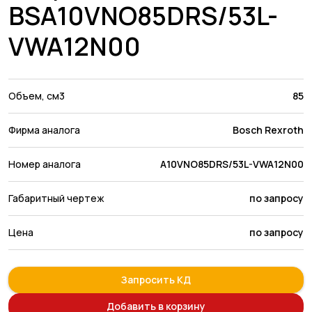
BSA10VNO85DRS/53L-
VWA12N00
Объем, см3
85
Фирма аналога
Bosch Rexroth
Номер аналога
A10VNO85DRS/53L-VWA12N00
Габаритный чертеж
по запросу
Цена
по запросу
Запросить КД
Добавить в корзину