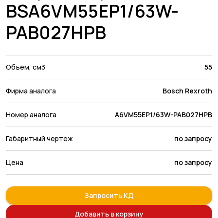
BSA6VM55EP1/63W-
PAB027HPB
Объем, см3
55
Фирма аналога
Bosch Rexroth
Номер аналога
A6VM55EP1/63W-PAB027HPB
Габаритный чертеж
по запросу
Цена
по запросу
Запросить КД
Добавить в корзину