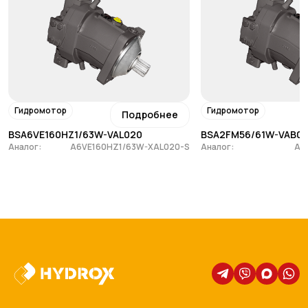
Гидромотор
Гидромотор
Подробнее
BSA6VE160HZ1/63W-VAL020
BSA2FM56/61W-VAB01
Аналог:
A6VE160HZ1/63W-XAL020-S
Аналог:
A2