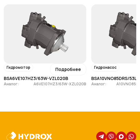
Гидромотор
Гидронасос
Подробнее
BSA6VE107HZ3/63W-VZL020B
BSA10VNO85DRS/53L-
Аналог:
A6VE107HZ3/63W-XZL020B
Аналог:
A10VNO85D