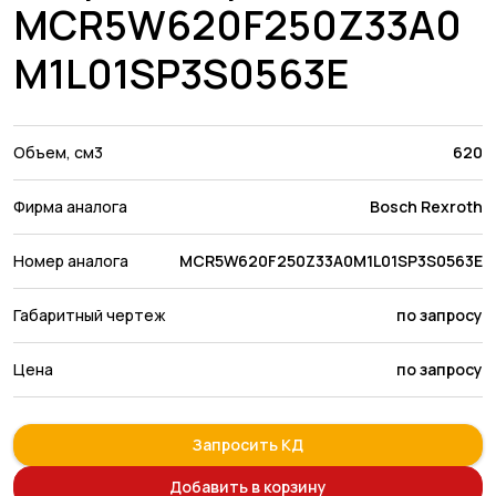
MCR5W620F250Z33A0
M1L01SP3S0563E
Объем, см3
620
Фирма аналога
Bosch Rexroth
Номер аналога
MCR5W620F250Z33A0M1L01SP3S0563E
Габаритный чертеж
по запросу
Цена
по запросу
Запросить КД
Добавить в корзину